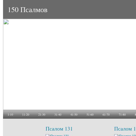
150 Псалмов
1-10
11-20
21-30
31-40
41-50
51-60
61-70
71-80
Псалом 131
Псалом 1