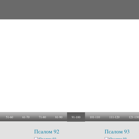
51-60
61-70
71-80
81-90
91-100
101-110
111-120
121-130
Псалом 92
Псалом 93