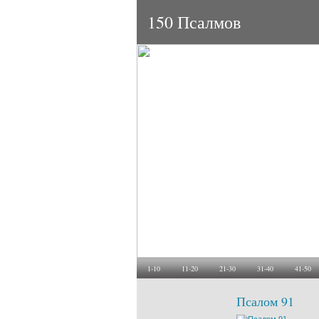
150 Псалмов
1-10
11-20
21-30
31-40
41-50
Псалом 91