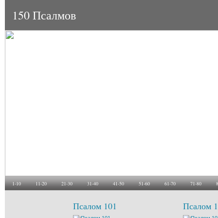
150 Псалмов
1-10
11-20
21-30
31-40
41-50
51-60
61-70
71-80
Псалом 101
Псалом 1