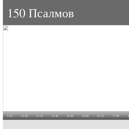
150 Псалмов
1-10
11-20
21-30
31-40
41-50
51-60
61-70
71-80