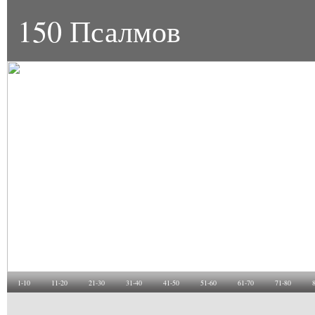
150 Псалмов
1-10
11-20
21-30
31-40
41-50
51-60
61-70
71-80