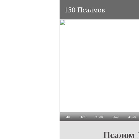
150 Псалмов
1-10
11-20
21-30
31-40
41-50
Псалом 