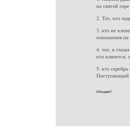
на святой горе
2. Тот, кто хо
3. кто не клев
поношения на 
4. тот, в глаз
кто клянется, 
5. кто серебра
Поступающий т
Обсудим?