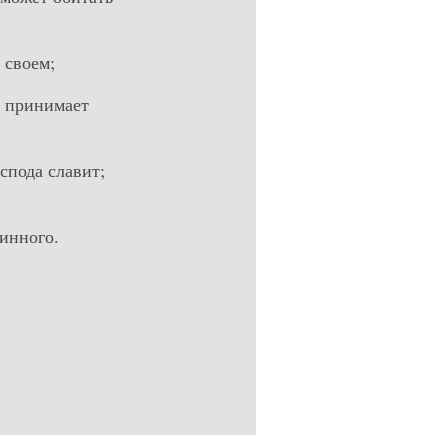
 своем;
е принимает
спода славит;
винного.