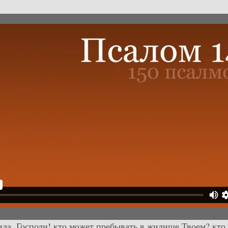
ида. Господи! кто может пребывать в жилище Твоем? кто