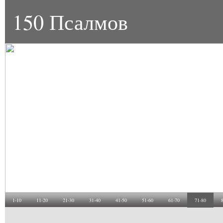
150 Псалмов
1-10
11-20
21-30
31-40
41-50
51-60
61-70
71-80