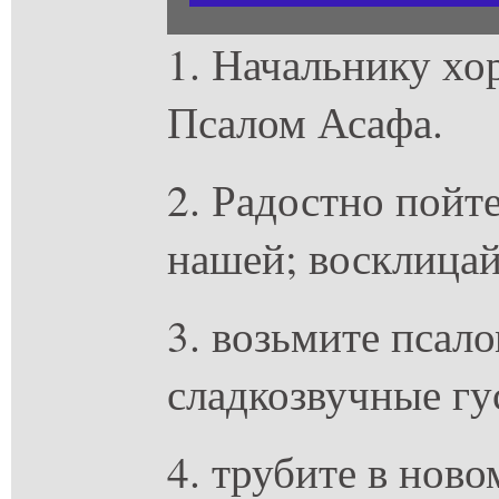
1. Начальнику хо
Псалом Асафа.
2. Радостно пойт
нашей; восклицай
3. возьмите псало
сладкозвучные гу
4. трубите в ново