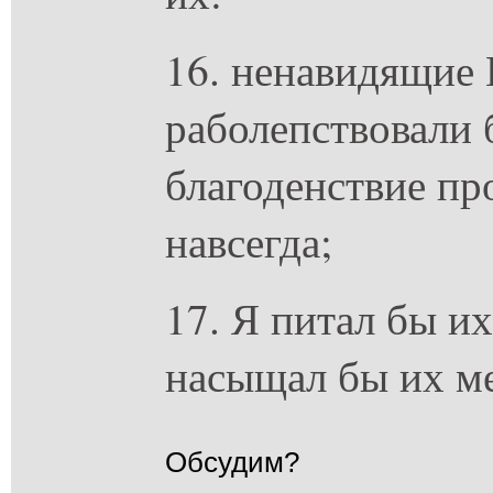
16. ненавидящие 
раболепствовали 
благоденствие пр
навсегда;
17. Я питал бы и
насыщал бы их ме
Обсудим?