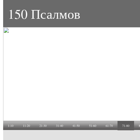
150 Псалмов
1-10
11-20
21-30
31-40
41-50
51-60
61-70
71-80