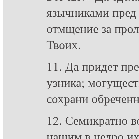
язычниками пред
отмщение за прол
Твоих.
11. Да придет пр
узника; могущес
сохрани обреченн
12. Семикратно в
нашим в недро и