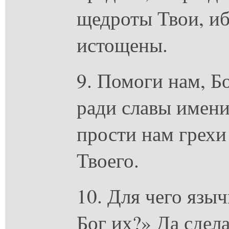
щедроты Твои, и
истощены.
9. Помоги нам, Б
ради славы имени 
прости нам грехи
Твоего.
10. Для чего языч
Бог их?» Да сдел