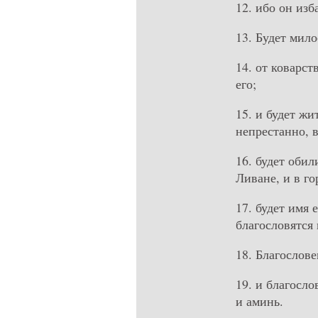
12. ибо он из
13. Будет мил
14. от коварст
его;
15. и будет жи
непрестанно, в
16. будет обил
Ливане, и в го
17. будет имя 
благословятся 
18. Благослове
19. и благосло
и аминь.