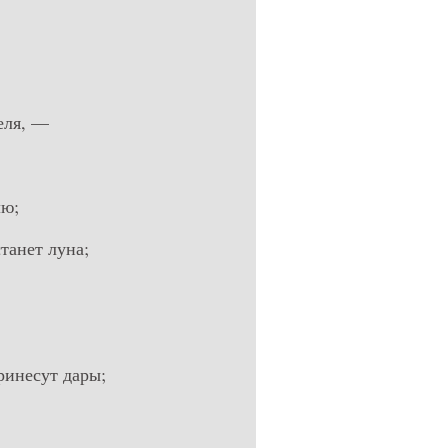
еля, —
лю;
станет луна;
ринесут дары;