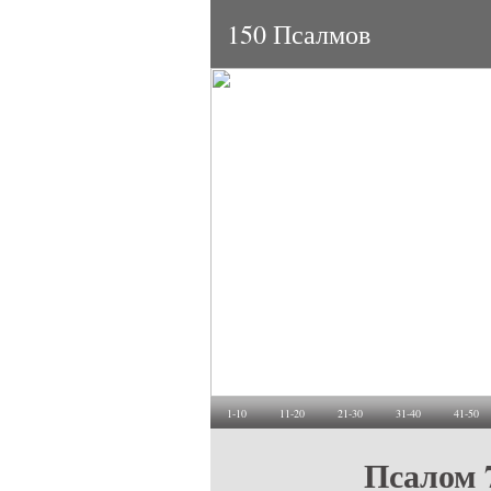
150 Псалмов
1-10
11-20
21-30
31-40
41-50
Псалом 