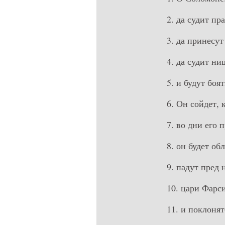
2. да судит п
3. да принесу
4. да судит ни
5. и будут боя
6. Он сойдет,
7. во дни его 
8. он будет об
9. падут пред 
10. цари Фарс
11. и поклонят