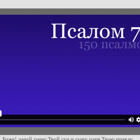
. Боже! даруй царю Твой суд и сыну царя Твою правду,