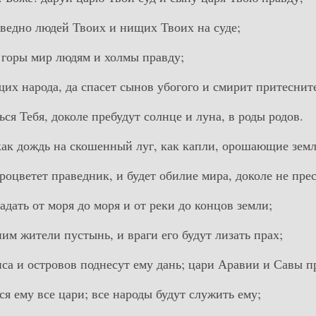
раведно людей Твоих и нищих Твоих на суде;
т горы мир людям и холмы правду;
щих народа, да спасет сынов убогого и смирит притеснит
ться Тебя, доколе пребудут солнце и луна, в роды родов.
 как дождь на скошенный луг, как капли, орошающие зем
процветет праведник, и будет обилие мира, доколе не пре
ладать от моря до моря и от реки до концов земли;
ним жители пустынь, и враги его будут лизать прах;
иса и островов поднесут ему дань; цари Аравии и Савы п
ся ему все цари; все народы будут служить ему;