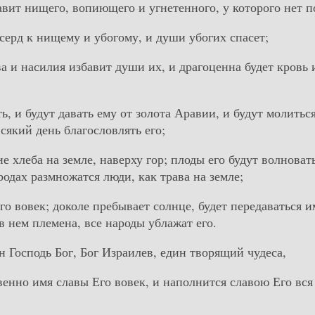
бавит нищего, вопиющего и угнетенного, у которого нет 
осерд к нищему и убогому, и души убогих спасет;
ва и насилия избавит души их, и драгоценна будет кровь
ть, и будут давать ему от золота Аравии, и будут молитьс
сякий день благословлять его;
ие хлеба на земле, наверху гор; плоды его будут волновать
родах размножатся люди, как трава на земле;
его вовек; доколе пребывает солнце, будет передаваться и
в нем племена, все народы ублажат его.
н Господь Бог, Бог Израилев, един творящий чудеса,
венно имя славы Его вовек, и наполнится славою Его вся