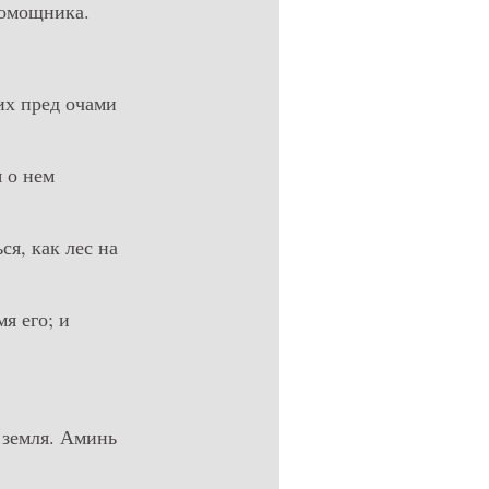
помощника.
 их пред очами
я о нем
ся, как лес на
мя его; и
 земля. Аминь