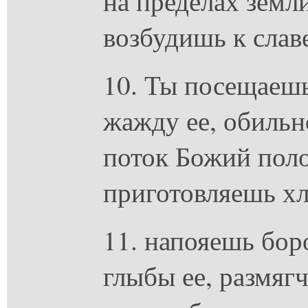
на пределах земли
возбудишь к слав
10. Ты посещаеш
жажду ее, обильн
поток Божий пол
приготовляешь хле
11. напояешь бор
глыбы ее, размяг