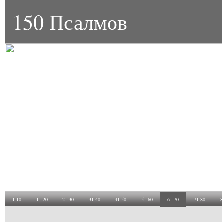
150 Псалмов
1-10
11-20
21-30
31-40
41-50
51-60
61-70
71-80