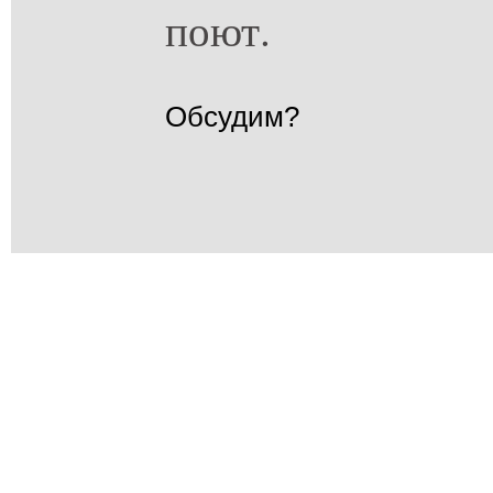
поют.
Обсудим?