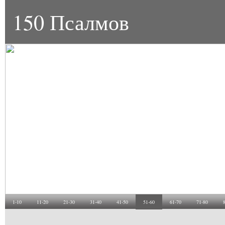
150 Псалмов
1-10
11-20
21-30
31-40
41-50
51-60
61-70
71-80