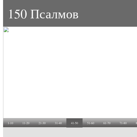
150 Псалмов
1-10
11-20
21-30
31-40
41-50
51-60
61-70
71-80