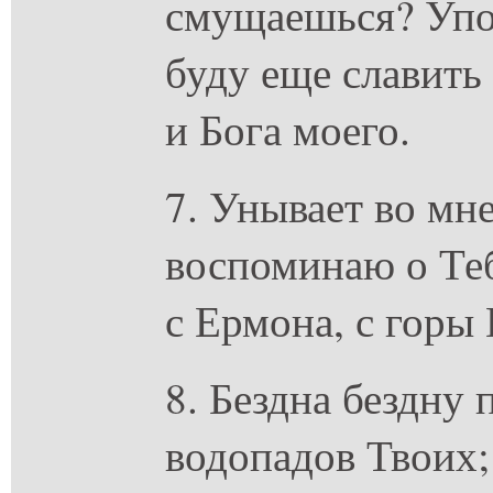
смущаешься? Упов
буду еще славить
и Бога моего.
7. Унывает во мн
воспоминаю о Теб
с Ермона, с горы 
8. Бездна бездну
водопадов Твоих;