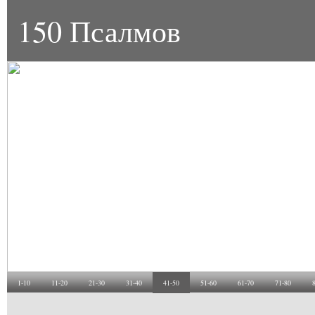
150 Псалмов
1-10
11-20
21-30
31-40
41-50
51-60
61-70
71-80