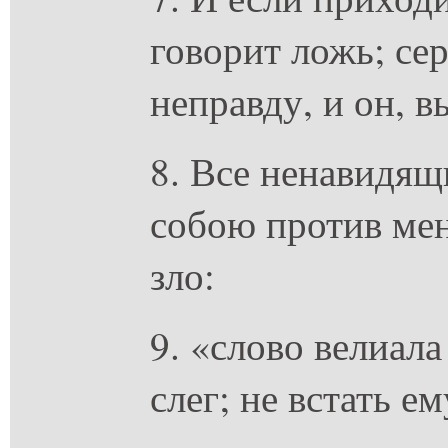
говорит ложь; сер
неправду, и он, в
8. Все ненавидя
собою против ме
зло:
9. «слово велиала
слег; не встать ем