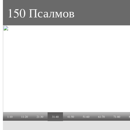
150 Псалмов
1-10
11-20
21-30
31-40
41-50
51-60
61-70
71-80