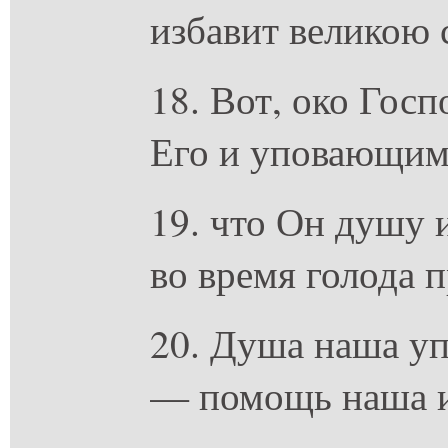
избавит великою 
18. Вот, око Гос
Его и уповающими
19. что Он душу и
во время голода п
20. Душа наша уп
— помощь наша и