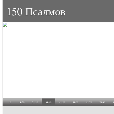
150 Псалмов
1-10
11-20
21-30
31-40
41-50
51-60
61-70
71-80