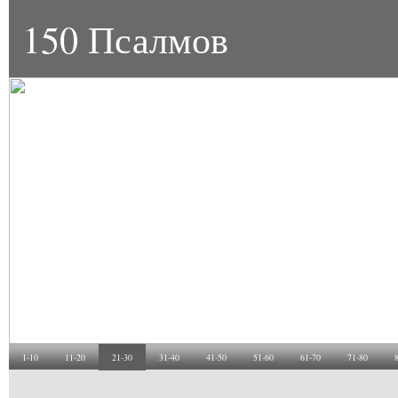
150 Псалмов
1-10
11-20
21-30
31-40
41-50
51-60
61-70
71-80