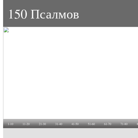
150 Псалмов
1-10
11-20
21-30
31-40
41-50
51-60
61-70
71-80