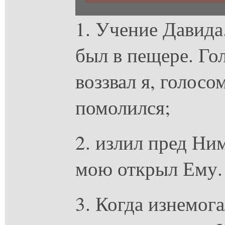
1. Учение Давида.
был в пещере. Го
воззвал я, голос
помолился;
2. излил пред Ни
мою открыл Ему.
3. Когда изнемог