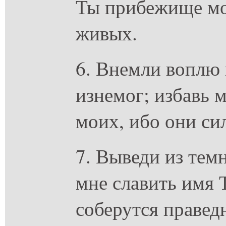
Ты прибежище мое
живых.
6. Внемли воплю 
изнемог; избавь 
моих, ибо они си
7. Выведи из те
мне славить имя 
соберутся правед