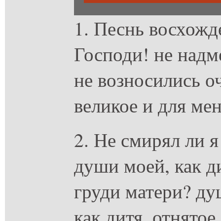
1. Песнь восхожд
Господи! не надм
не возносились оч
великое и для ме
2. Не смирял ли я
души моей, как ди
груди матери? ду
как дитя, отнятое 