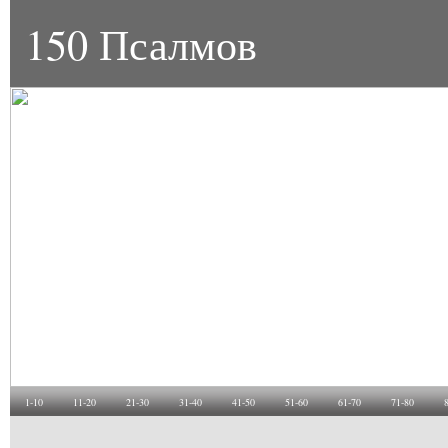
150 Псалмов
1-10
11-20
21-30
31-40
41-50
51-60
61-70
71-80