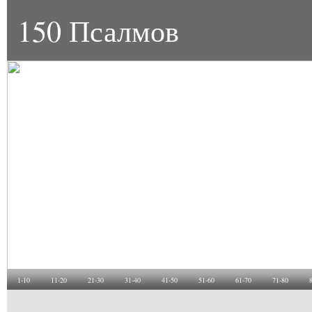
150 Псалмов
1-10
11-20
21-30
31-40
41-50
51-60
61-70
71-80