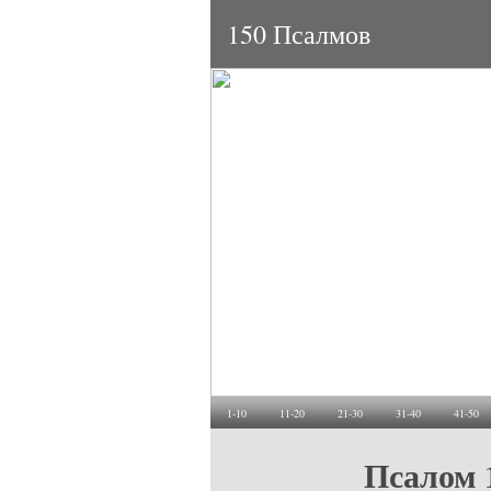
150 Псалмов
1-10
11-20
21-30
31-40
41-50
Псалом 