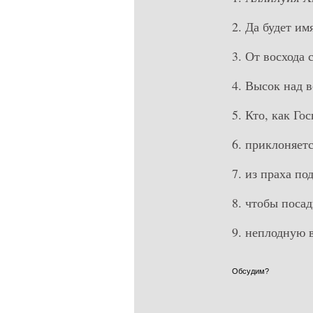
2. Да будет им
3. От восхода 
4. Высок над в
5. Кто, как Го
6. приклоняетс
7. из праха п
8. чтобы посад
9. неплодную 
Обсудим?