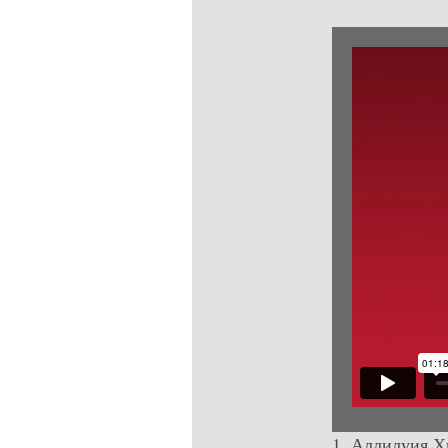
1. Аллилуия Х