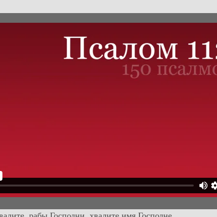
валите, рабы Господни, хвалите имя Господне.