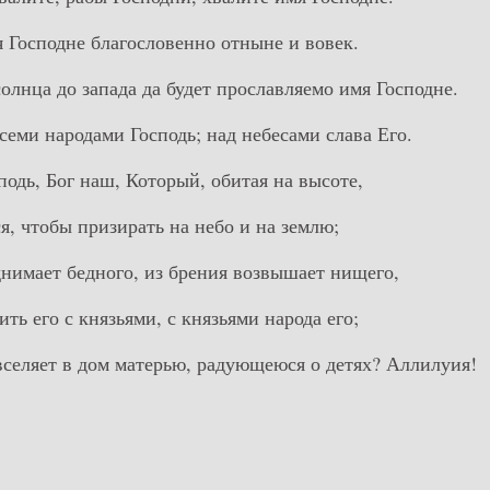
я Господне благословенно отныне и вовек.
солнца до запада да будет прославляемо имя Господне.
семи народами Господь; над небесами слава Его.
сподь, Бог наш, Который, обитая на высоте,
я, чтобы призирать на небо и на землю;
однимает бедного, из брения возвышает нищего,
ить его с князьями, с князьями народа его;
вселяет в дом матерью, радующеюся о детях? Аллилуия!